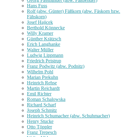
Georg Fassbänder (abw. Faßbender)
Hans Fuss
Rolf (abw. Günter) Fäßkorn (abw. Fäskorn bzw.
Fähskorn)
Josef Hajicek
Berthold Könnecke
Willy Kramer
Günther Krätzsch
Erich Langhanke
Walter Müller
Ludwig Lippmann
Friedrich Peistrup
Franz Podwitz (abw. Podnitz)
Wilhelm Pohl
Marian Prekuhn
Heinrich Rehse
Martin Reichardt
Emil Richter
Roman Schalowska
Richard Scharf
Joseph Schmitz
Heinrich Schumacher (abw. Schuhmacher)
Henry Stucke
Otto Töppler
Franz Trepesch