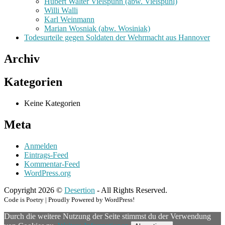
Hubert Walter Vielspuhn (abw. Vielspuhl)
Willi Walli
Karl Weinmann
Marian Wosniak (abw. Wosiniak)
Todesurteile gegen Soldaten der Wehrmacht aus Hannover
Archiv
Kategorien
Keine Kategorien
Meta
Anmelden
Eintrags-Feed
Kommentar-Feed
WordPress.org
Copyright 2026 ©
Desertion
- All Rights Reserved.
Code is Poetry | Proudly Powered by WordPress!
Durch die weitere Nutzung der Seite stimmst du der Verwendung