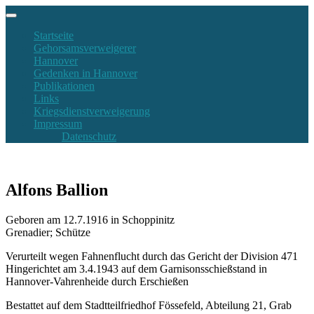
Startseite
Gehorsamsverweigerer
Hannover
Gedenken in Hannover
Publikationen
Links
Kriegsdienstverweigerung
Impressum
Datenschutz
Alfons Ballion
Geboren am 12.7.1916 in Schoppinitz
Grenadier; Schütze
Verurteilt wegen Fahnenflucht durch das Gericht der Division 471
Hingerichtet am 3.4.1943 auf dem Garnisonsschießstand in
Hannover-Vahrenheide durch Erschießen
Bestattet auf dem Stadtteilfriedhof Fössefeld, Abteilung 21, Grab