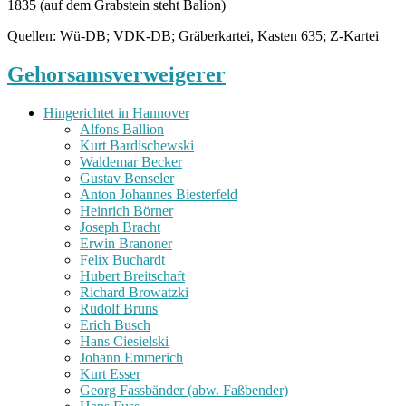
1835 (auf dem Grabstein steht Balion)
Quellen: Wü-DB; VDK-DB; Gräberkartei, Kasten 635; Z-Kartei
Gehorsamsverweigerer
Hingerichtet in Hannover
Alfons Ballion
Kurt Bardischewski
Waldemar Becker
Gustav Benseler
Anton Johannes Biesterfeld
Heinrich Börner
Joseph Bracht
Erwin Branoner
Felix Buchardt
Hubert Breitschaft
Richard Browatzki
Rudolf Bruns
Erich Busch
Hans Ciesielski
Johann Emmerich
Kurt Esser
Georg Fassbänder (abw. Faßbender)