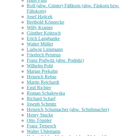
Hans Fuss
Rolf (abw. Günter) Fäßkorn (abw. Fäskorn bzw.
Fähskorn)
Josef Hajicek
Berthold Könnecke
Willy Kramer
Günther Krätzsch
Erich Langhanke
Walter Müller
Ludwig Lippmann
Friedrich Peistrup
Franz Podwitz (abw. Podnitz)
Wilhelm Pohl
Marian Prekuhn
Heinrich Rehse
Martin Reichardt
Emil Richter
Roman Schalowska
Richard Scharf
Joseph Schmitz
Heinrich Schumacher (abw. Schuhmacher)
Henry Stucke
Otto Töppler
Franz Trepesch
Walter Uhlemann