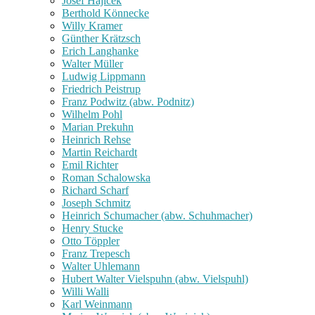
Josef Hajicek
Berthold Könnecke
Willy Kramer
Günther Krätzsch
Erich Langhanke
Walter Müller
Ludwig Lippmann
Friedrich Peistrup
Franz Podwitz (abw. Podnitz)
Wilhelm Pohl
Marian Prekuhn
Heinrich Rehse
Martin Reichardt
Emil Richter
Roman Schalowska
Richard Scharf
Joseph Schmitz
Heinrich Schumacher (abw. Schuhmacher)
Henry Stucke
Otto Töppler
Franz Trepesch
Walter Uhlemann
Hubert Walter Vielspuhn (abw. Vielspuhl)
Willi Walli
Karl Weinmann