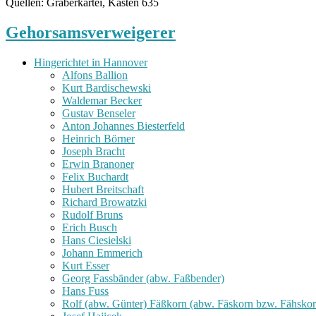
Quellen: Gräberkartei, Kasten 635
Gehorsamsverweigerer
Hingerichtet in Hannover
Alfons Ballion
Kurt Bardischewski
Waldemar Becker
Gustav Benseler
Anton Johannes Biesterfeld
Heinrich Börner
Joseph Bracht
Erwin Branoner
Felix Buchardt
Hubert Breitschaft
Richard Browatzki
Rudolf Bruns
Erich Busch
Hans Ciesielski
Johann Emmerich
Kurt Esser
Georg Fassbänder (abw. Faßbender)
Hans Fuss
Rolf (abw. Günter) Fäßkorn (abw. Fäskorn bzw. Fähskor