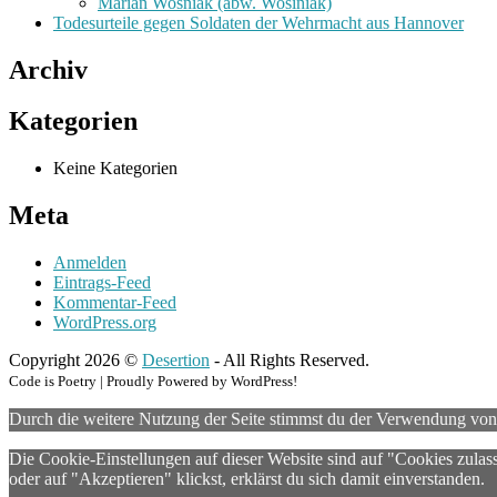
Marian Wosniak (abw. Wosiniak)
Todesurteile gegen Soldaten der Wehrmacht aus Hannover
Archiv
Kategorien
Keine Kategorien
Meta
Anmelden
Eintrags-Feed
Kommentar-Feed
WordPress.org
Copyright 2026 ©
Desertion
- All Rights Reserved.
Code is Poetry | Proudly Powered by WordPress!
Durch die weitere Nutzung der Seite stimmst du der Verwendung vo
Die Cookie-Einstellungen auf dieser Website sind auf "Cookies zulas
oder auf "Akzeptieren" klickst, erklärst du sich damit einverstanden.