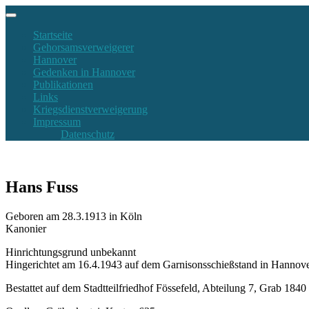
Startseite
Gehorsamsverweigerer
Hannover
Gedenken in Hannover
Publikationen
Links
Kriegsdienstverweigerung
Impressum
Datenschutz
Hans Fuss
Geboren am 28.3.1913 in Köln
Kanonier
Hinrichtungsgrund unbekannt
Hingerichtet am 16.4.1943 auf dem Garnisonsschießstand in Hannov
Bestattet auf dem Stadtteilfriedhof Fössefeld, Abteilung 7, Grab 1840