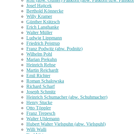
Rolf (abw. Günter) Fäßkorn (abw. Fäskorn bzw. Fähskor
Josef Hajicek
Berthold Könnecke
Willy Kramer
Günther Krätzsch
Erich Langhanke
Walter Müller
Ludwig Lippmann
Friedrich Peistrup
Franz Podwitz (abw. Podnitz)
Wilhelm Pohl
Marian Prekuhn
Heinrich Rehse
Martin Reichardt
Emil Richter
Roman Schalowska
Richard Scharf
Joseph Schmitz
Heinrich Schumacher (abw. Schuhmacher)
Henry Stucke
Otto Töppler
Franz Trepesch
Walter Uhlemann
Hubert Walter Vielspuhn (abw. Vielspuhl)
Willi Walli