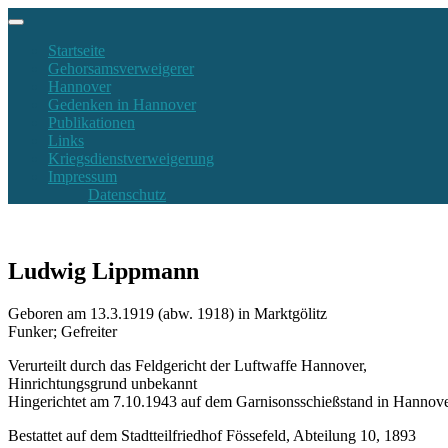
Startseite
Gehorsamsverweigerer
Hannover
Gedenken in Hannover
Publikationen
Links
Kriegsdienstverweigerung
Impressum
Datenschutz
Ludwig Lippmann
Geboren am 13.3.1919 (abw. 1918) in Marktgölitz
Funker; Gefreiter
Verurteilt durch das Feldgericht der Luftwaffe Hannover,
Hinrichtungsgrund unbekannt
Hingerichtet am 7.10.1943 auf dem Garnisonsschießstand in Hannov
Bestattet auf dem Stadtteilfriedhof Fössefeld, Abteilung 10, 1893